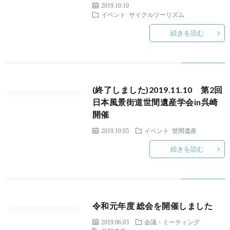
に
活
2019.10.10
イベント
サイクルツーリズム
つ
続きを読む
動
い
実
て
績
(終了しました)2019.11.10 第2回
日本風景街道世間遺産学会in呉崎
開催
2
2019.10.05
イベント
世間遺産
2
続きを読む
2
ア
令和元年度 総会を開催しました
2019.06.03
会議・ミーティング
ク
お