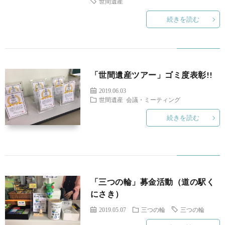
世間遺産
続きを読む
セ
問
リ
ス
い
ン
「世間遺産ツアー」ゴミ度表彰!!
合
ク
2019.06.03
世間遺産
会議・ミーティング
わ
続きを読む
せ
「三つの輪」募金活動（道の駅く
にさき）
2019.05.07
三つの輪
三つの輪