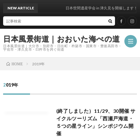
NEW ARTICLE
日本世間遺産学会 in 津久見を開催します！
日本風景街道｜おおいた海べの道
日本風景街道｜大分市・別府市・日出町・杵築市・国東市・豊後高田市・
宇佐市・津久見市・臼杵市を跨ぐ街道
2019年
HOME
ホ
2019年
ー
私
ム
た
(終了しました）11/29、30開催 サ
イクルツーリズム「西瀬戸海道・
５つの星ライン」シンポジウム開
ち
催