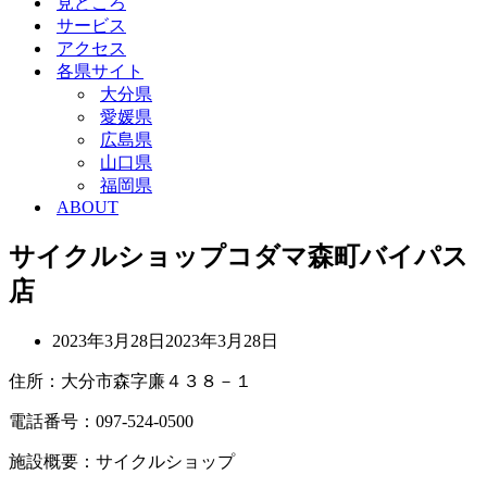
見どころ
ョ
シ
サービス
ン
ョ
アクセス
メ
ン
各県サイト
ニ
メ
ュ
ニ
大分県
ー
ュ
愛媛県
ー
広島県
山口県
福岡県
ABOUT
サイクルショップコダマ森町バイパス
店
2023年3月28日
2023年3月28日
住所：大分市森字廉４３８－１
電話番号：097-524-0500
施設概要：サイクルショップ