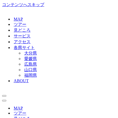
コンテンツへスキップ
MAP
ツアー
見どころ
サービス
アクセス
各県サイト
大分県
愛媛県
広島県
山口県
福岡県
ABOUT
ナ
ビ
ナ
ゲ
ビ
MAP
ー
ゲ
ツアー
シ
ー