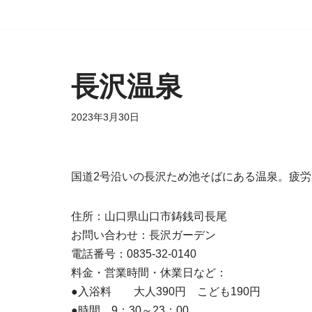
コ
ン
テ
長沢温泉
ン
ツ
2023年3月30日
へ
ス
キ
国道2号沿いの長沢ため池そばにある温泉。疲
ッ
プ
住所：山口県山口市鋳銭司長尾
お問い合わせ：長沢ガーデン
電話番号：0835-32-0140
料金・営業時間・休業日など：
●入浴料 大人390円 こども190円
●時間 9：30～23：00