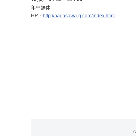
年中無休
HP：
http://nagasawa-g.com/index.html