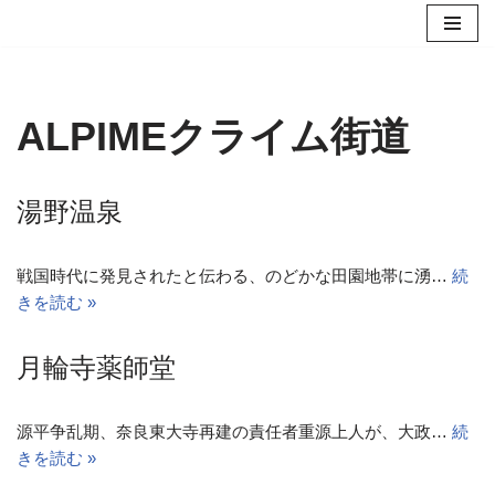
コ
ン
テ
ALPIMEクライム街道
ン
ツ
へ
湯野温泉
ス
キ
ッ
戦国時代に発見されたと伝わる、のどかな田園地帯に湧…
続
プ
きを読む »
月輪寺薬師堂
源平争乱期、奈良東大寺再建の責任者重源上人が、大政…
続
きを読む »