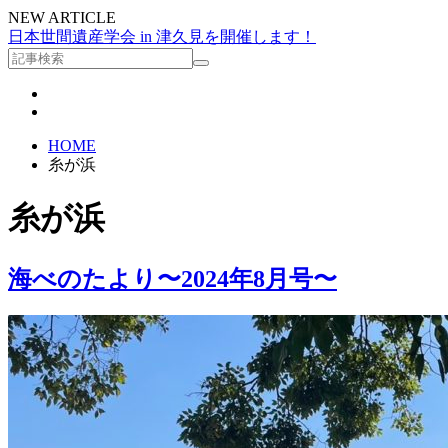
NEW ARTICLE
日本世間遺産学会 in 津久見を開催します！
HOME
糸が浜
糸が浜
海べのたより〜2024年8月号〜