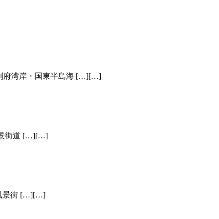
本風景街道 別府湾岸・国東半島海 […][…]
-日本風景街道 […][…]
-日本風景街 […][…]