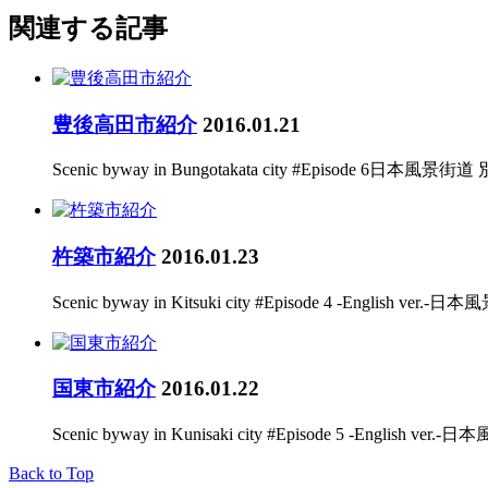
関連する記事
豊後高田市紹介
2016.01.21
Scenic byway in Bungotakata city #Episode 6日
杵築市紹介
2016.01.23
Scenic byway in Kitsuki city #Episode 4 -English ver.
国東市紹介
2016.01.22
Scenic byway in Kunisaki city #Episode 5 -English ver.
Back to Top