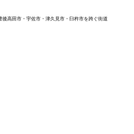
豊後高田市・宇佐市・津久見市・臼杵市を跨ぐ街道