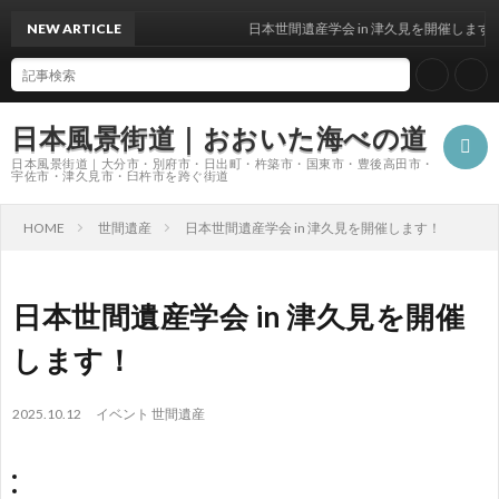
NEW ARTICLE
日本世間遺産学会 in 津久見を開催します！
日本風景街道｜おおいた海べの道
日本風景街道｜大分市・別府市・日出町・杵築市・国東市・豊後高田市・
宇佐市・津久見市・臼杵市を跨ぐ街道
HOME
世間遺産
日本世間遺産学会 in 津久見を開催します！
ホ
日本世間遺産学会 in 津久見を開催
ー
私
します！
ム
た
2025.10.12
イベント
世間遺産
ち