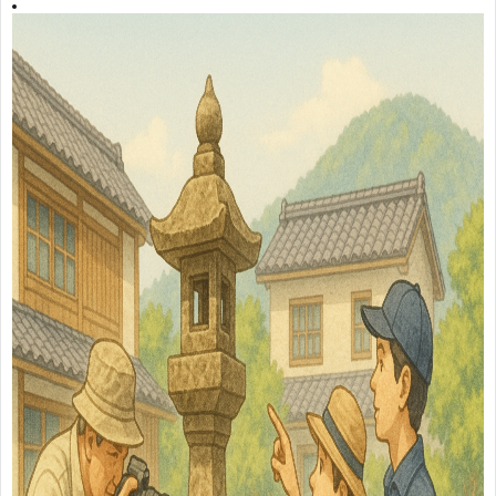
に
活
つ
動
い
実
て
績
2
2
2
ア
ク
お