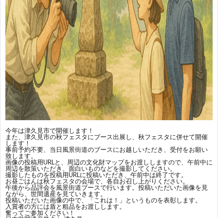
セ
問
リ
ス
い
ン
合
ク
わ
せ
今年は津久見市で開催します！
また、
津久見市の秋フェスタ
にブース出展し、秋フェスタに併せて開催
します！
事前予約不要、当日風景街道のブースにお越しいただき、受付をお願い
致します。
画像の投稿用URLと、周辺の文化財マップをお渡ししますので、午前中に
周辺を散策いただき、面白いものなどを撮影してください。
撮影したものを投稿用URLに投稿いただき、午前中は終了です。
お昼ごはんは秋フェスタの会場で、各自お召し上がりください。
午後から品評会を風景街道ブースで行います。投稿いただいた画像を見
ながら、世間遺産を見ていきます。
投稿いただいた画像の中で、「これは！」というものを表彰します。
入賞者の方には盾と粗品をお渡しします。
奮ってご参加ください！