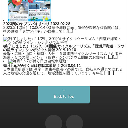
2023関のヤブツバキまつり
2023.02.28
2023.3.12(日）10:00-14:00 豊予海峡に面し気候が温暖な佐賀関には、
椿の原種「ヤブツバキ」が自生して […][…]
(終了しました）11/29、30開催 サイクルツーリズム「西瀬戸海道・５つ
の星ライン」シンポジウム開催
2019.10.10
愛媛・広島・山口・福岡・大分 ５県連携サイクルツーリズム「西瀬戸
海道・５つの星ライン」（仮称）シンポジウム開催のお知らせ […][…]
毎月5,6,7が付く日は自転車通勤！
2020.06.11
日本風景街道 別府湾岸・国東半島海べの道では、自転車を通じて訪れる
人と地域の交流を通じて、地域活性を図っています。今年初 […][…]
Back to Top