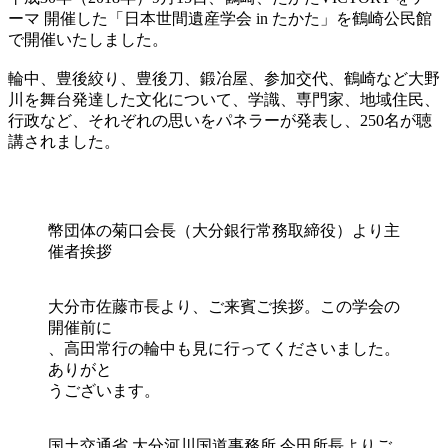
ーマ 開催した「日本世間遺産学会 in たかた」を鶴崎公民館
で開催いたしました。
輪中、豊後絞り、豊後刀、鍛冶屋、参加交代、鶴崎など大野
川を舞台発達した文化について、学識、専門家、地域住民、
行政など、それぞれの思いをパネラーが発表し、250名が聴
講されました。
幣団体の菊口会長（大分銀行常務取締役）より主
催者挨拶
大分市佐藤市長より、ご来賓ご挨拶。この学会の
開催前に
、高田常行の輪中も見に行ってくださいました。
ありがと
うございます。
国土交通省 大分河川国道事務所 今田所長よりご