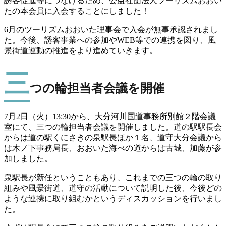
誘客促進等につなげるため、公益社団法人ツーリズムおおい
たの本会員に入会することにしました！
6月のツーリズムおおいた理事会で入会が無事承認されまし
た。今後、誘客事業への参加やWEB等での連携を図り、風
景街道運動の推進をより進めていきます。
三
つの輪担当者会議を開催
7月2日（火）13:30から、大分河川国道事務所別館２階会議
室にて、三つの輪担当者会議を開催しました。道の駅駅長会
からは道の駅くにさきの泉駅長ほか１名、道守大分会議から
は木ノ下事務局長、おおいた海べの道からは古城、加藤が参
加しました。
泉駅長が新任ということもあり、これまでの三つの輪の取り
組みや風景街道、道守の活動について説明した後、今後どの
ような連携に取り組むかというディスカッションを行いまし
た。