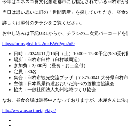
今年はユネスコ食文化創造都市にも指定されている臼杵市が
当日は思い思いに町の「世間遺産」を探していただき、昼食
詳しくは添付のチラシをご覧ください。
お申し込みは下記URLからか、チラシの二次元バーコードを
https://forms.gle/hJeU2mkBWrPgm2ui9
日時：2024年11月16日（土）10:00～15:30予定(9:30受付
場所：臼杵市臼杵（臼杵城周辺）
参加費：2,000円（昼食・お土産付）
定員：30名
集合：臼杵市観光交流プラザ（〒875-0041 大分県臼杵
主催：日本風景街道おおいた海べの道推進協議会
協力：一般社団法人九州地域づくり協会
なお、昼食会場は調整中となっておりますが、木屋さんに決
http://www.us.oct-net.jp/kiya/