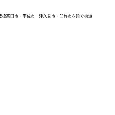
豊後高田市・宇佐市・津久見市・臼杵市を跨ぐ街道