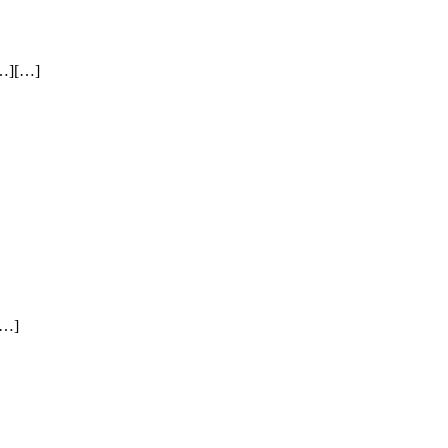
][…]
…]