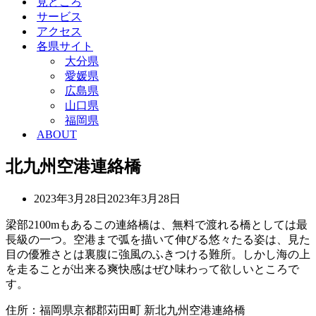
見どころ
ョ
シ
サービス
ン
ョ
アクセス
メ
ン
各県サイト
ニ
メ
ュ
ニ
大分県
ー
ュ
愛媛県
ー
広島県
山口県
福岡県
ABOUT
北九州空港連絡橋
2023年3月28日
2023年3月28日
梁部2100mもあるこの連絡橋は、無料で渡れる橋としては最
長級の一つ。空港まで弧を描いて伸びる悠々たる姿は、見た
目の優雅さとは裏腹に強風のふきつける難所。しかし海の上
を走ることが出来る爽快感はぜひ味わって欲しいところで
す。
住所：福岡県京都郡苅田町 新北九州空港連絡橋