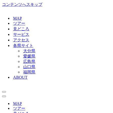
コンテンツへスキップ
MAP
ツアー
見どころ
サービス
アクセス
各県サイト
大分県
愛媛県
広島県
山口県
福岡県
ABOUT
ナ
ビ
ナ
ゲ
ビ
MAP
ー
ゲ
ツアー
シ
ー