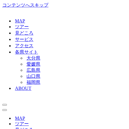
コンテンツへスキップ
MAP
ツアー
見どころ
サービス
アクセス
各県サイト
大分県
愛媛県
広島県
山口県
福岡県
ABOUT
ナ
ビ
ナ
ゲ
ビ
MAP
ー
ゲ
ツアー
シ
ー