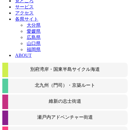
見どころ
ョ
シ
サービス
ン
ョ
アクセス
メ
ン
各県サイト
ニ
メ
ュ
ニ
大分県
ー
ュ
愛媛県
ー
広島県
山口県
福岡県
ABOUT
別府湾岸・国東半島サイクル海道
北九州（門司）・京築ルート
維新の志士街道
瀬戸内アドベンチャー街道