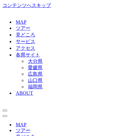
コンテンツへスキップ
MAP
ツアー
見どころ
サービス
アクセス
各県サイト
大分県
愛媛県
広島県
山口県
福岡県
ABOUT
ナ
ビ
ナ
ゲ
ビ
MAP
ー
ゲ
ツアー
シ
ー