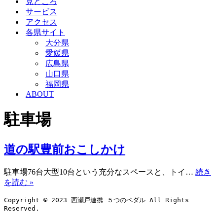
見どころ
ョ
シ
サービス
ン
ョ
アクセス
メ
ン
各県サイト
ニ
メ
ュ
ニ
大分県
ー
ュ
愛媛県
ー
広島県
山口県
福岡県
ABOUT
駐車場
道の駅豊前おこしかけ
駐車場76台大型10台という充分なスペースと、トイ…
続き
道
を読む »
の
Copyright © 2023 西瀬戸連携 ５つのペダル All Rights 
駅
Reserved.
豊