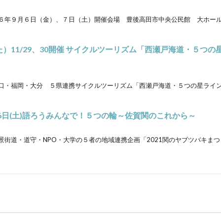
６年９月６日（金）、７日（土）開催会場 豊後高田市中央公民館 大ホール
た）11/29、30開催 サイクルツーリズム「西瀬戸海道・５つ
口・福岡・大分 ５県連携サイクルツーリズム「西瀬戸海道・５つの星ライ
6日(土)語ろうみんなで！５つの輪～佐賀関のこれから～
景街道・道守・NPO・大学の５者の地域連携企画「2021関のヤブツバキまつ