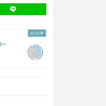
次の記事
号〜