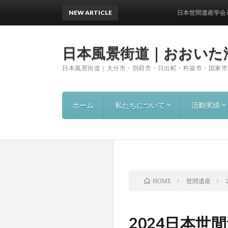
NEW ARTICLE
日本世間遺産学会 in 
日本風景街道｜おおいた
日本風景街道｜大分市・別府市・日出町・杵築市・国東市
ホーム
私たちについて
活動実績
見どころマップ
パートナーシップ
海岸清掃
サイクル観
2019（令
2018（平
2017（平
2016(平成
世間遺産
HOME
2024日本世