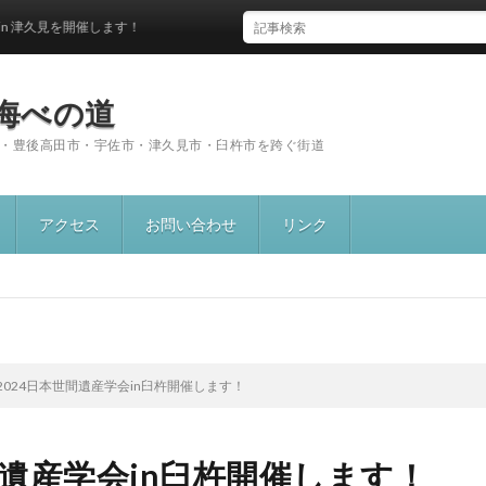
津久見を開催します！
海べの道
・豊後高田市・宇佐市・津久見市・臼杵市を跨ぐ街道
アクセス
お問い合わせ
リンク
光
和元年度）
成30年度）
成29年度）
28年度）
2024日本世間遺産学会in臼杵開催します！
間遺産学会in臼杵開催します！