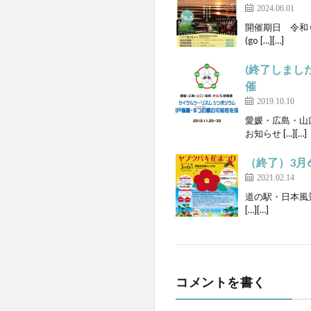
2024.06.01
開催期日 令和
(go […][…]
(終了しまし
催
2019.10.10
愛媛・広島・山
お知らせ […][…]
（終了）3月
2021.02.14
道の駅・日本風
[…][…]
コメントを書く