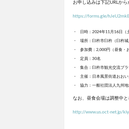
お申し込みは下記URLか
https://forms.gle/hJeU2m
日時：2024年11月16日（土）
場所：臼杵市臼杵（臼杵城
参加費：2,000円（昼食
定員：30名
集合：臼杵市観光交流プラザ
主催：日本風景街道おおい
協力：一般社団法人九州地
なお、昼食会場は調整中と
http://www.us.oct-net.jp/ki