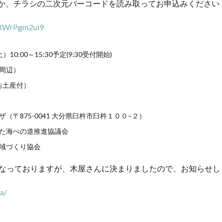
らか、チラシの二次元バーコードを読み取ってお申込みください
kBWrPgm2ui9
10:00～15:30予定(9:30受付開始)
周辺）
・お土産付）
（〒875-0041 大分県臼杵市臼杵１００−２）
た海べの道推進協議会
域づくり協会
なっておりますが、木屋さんに決まりましたので、お知らせし
ya/