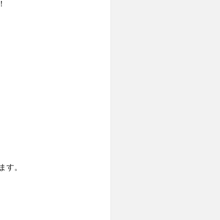
！
ます。