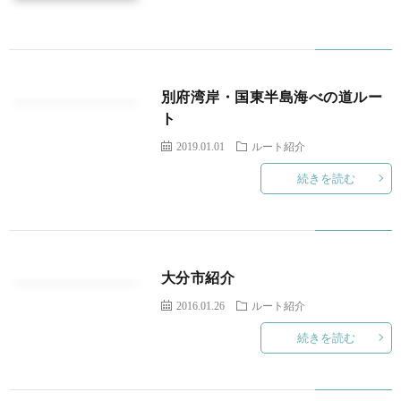
に
活
つ
動
別府湾岸・国東半島海べの道ルー
い
実
ト
2019.01.01
ルート紹介
て
績
続きを読む
2
2
大分市紹介
2
2016.01.26
ルート紹介
続きを読む
ア
ク
お