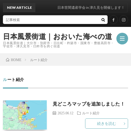
NEW ARTICLE
日本世間遺産学会 in 津久見を開催します！
日本風景街道｜おおいた海べの道
日本風景街道｜大分市・別府市・日出町・杵築市・国東市・豊後高田市・
宇佐市・津久見市・臼杵市を跨ぐ街道
ルート紹介
HOME
ホ
ルート紹介
ー
私
ム
た
見どころマップを追加しました！
2025.06.12
ルート紹介
ち
続きを読む