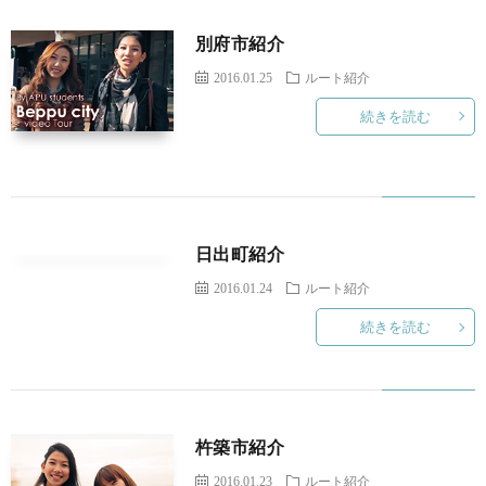
別府市紹介
セ
問
リ
2016.01.25
ルート紹介
ス
い
ン
続きを読む
合
ク
わ
日出町紹介
せ
2016.01.24
ルート紹介
続きを読む
杵築市紹介
2016.01.23
ルート紹介