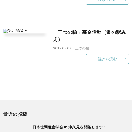
に
活
つ
動
「三つの輪」募金活動（道の駅み
い
実
え）
2019.05.07
三つの輪
て
績
続きを読む
2
2
2
最近の投稿
ア
日本世間遺産学会 in 津久見を開催します！
ク
お