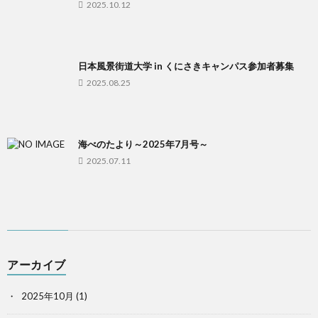
2025.10.12
セ
問
リ
日本風景街道大学 in くにさきキャンパス参加者募集
ス
い
ン
2025.08.25
合
ク
海べのたより～2025年7月号～
わ
2025.07.11
せ
アーカイブ
2025年10月
(1)