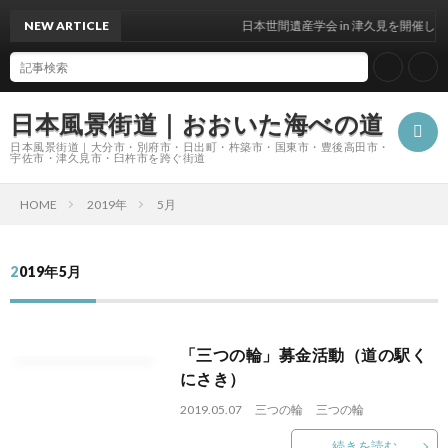
NEW ARTICLE
日本世間遺産学会 in 津久見を開催しま
日本風景街道｜おおいた海べの道
日本風景街道｜大分市・別府市・日出町・杵築市・国東市・豊後高田市・
宇佐市・津久見市・臼杵市を跨ぐ街道
HOME
2019年
5月
ホ
2019年5月
ー
私
ム
た
「三つの輪」募金活動（道の駅く
にさき）
ち
2019.05.07
三つの輪
三つの輪
続きを読む