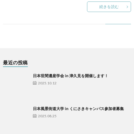
に
活
続きを読む
つ
動
い
実
て
績
最近の投稿
2
日本世間遺産学会 in 津久見を開催します！
2025.10.12
2
2
日本風景街道大学 in くにさきキャンパス参加者募集
2025.08.25
ア
ク
お