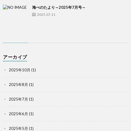
海べのたより～2025年7月号～
セ
2025.07.11
問
リ
ス
い
ン
合
ク
アーカイブ
わ
2025年10月
(1)
せ
2025年8月
(1)
2025年7月
(1)
2025年6月
(1)
2025年5月
(1)