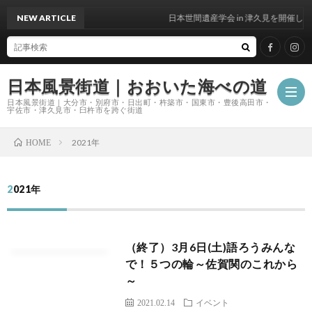
NEW ARTICLE
日本世間遺産学会 in 津久見を開催しま
日本風景街道｜おおいた海べの道
日本風景街道｜大分市・別府市・日出町・杵築市・国東市・豊後高田市・
宇佐市・津久見市・臼杵市を跨ぐ街道
2021年
HOME
ホ
2021年
ー
私
ム
た
（終了）3月6日(土)語ろうみんな
で！５つの輪～佐賀関のこれから
～
ち
2021.02.14
イベント