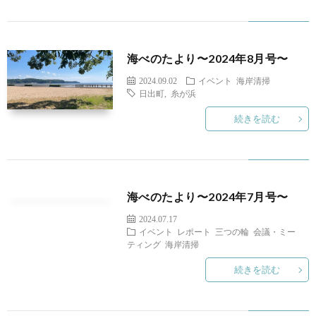
セ
問
リ
海べのたより〜2024年8月号〜
ス
い
ン
2024.09.02
イベント
海岸清掃
日出町
,
糸が浜
合
ク
続きを読む
わ
せ
海べのたより〜2024年7月号〜
2024.07.17
イベント
レポート
三つの輪
会議・ミー
ティング
海岸清掃
続きを読む