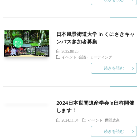
に
活
つ
動
日本風景街道大学 in くにさきキャ
い
実
ンパス参加者募集
2025.08.25
て
績
イベント
会議・ミーティング
続きを読む
2
2
2024日本世間遺産学会in臼杵開催
2
します！
2024.11.04
イベント
世間遺産
ア
続きを読む
ク
お