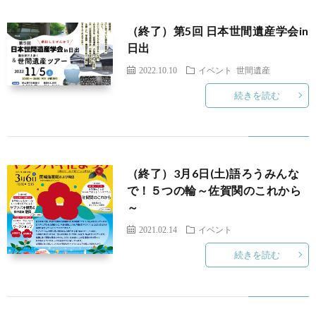
（終了）第5回 日本世間遺産学会in
日出
2022.10.10
イベント
世間遺産
続きを読む
（終了）3月6日(土)語ろうみんな
で！５つの輪～佐賀関のこれから
～
2021.02.14
イベント
続きを読む