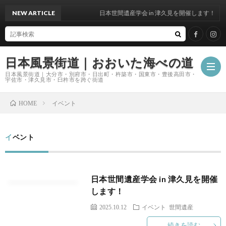
NEW ARTICLE
日本世間遺産学会 in 津久見を開催します！
日本風景街道｜おおいた海べの道
日本風景街道｜大分市・別府市・日出町・杵築市・国東市・豊後高田市・
宇佐市・津久見市・臼杵市を跨ぐ街道
イベント
HOME
ホ
イベント
ー
私
ム
た
日本世間遺産学会 in 津久見を開催
します！
ち
2025.10.12
イベント
世間遺産
続きを読む